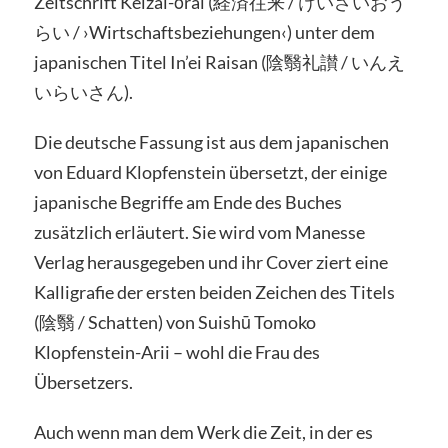
Zeitschrift Keizai-ōrai (経済往来 / けいざいおう
らい / ›Wirtschaftsbeziehungen‹) unter dem
japanischen Titel In’ei Raisan (陰翳礼讃 / いんえ
いらいさん).
Die deutsche Fassung ist aus dem japanischen
von Eduard Klopfenstein übersetzt, der einige
japanische Begriffe am Ende des Buches
zusätzlich erläutert. Sie wird vom Manesse
Verlag herausgegeben und ihr Cover ziert eine
Kalligrafie der ersten beiden Zeichen des Titels
(陰翳 / Schatten) von Suishū Tomoko
Klopfenstein-Arii – wohl die Frau des
Übersetzers.
Auch wenn man dem Werk die Zeit, in der es