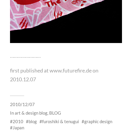
……………………
first published at www.futurefire.de on
2010.12.07
2010/12/07
In
art & design blog
,
BLOG
2010
blog
furoshiki & tenugui
graphic design
Japan